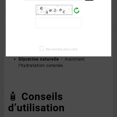
Huile de coco
– purifie et nourrit la peau
en profondeur.
Beurre de karité
– adoucit et protège du
dessèchement.
Ne montre plus cela
Glycérine naturelle
– maintient
l’hydratation cutanée.
🧴
Conseils
d’utilisation