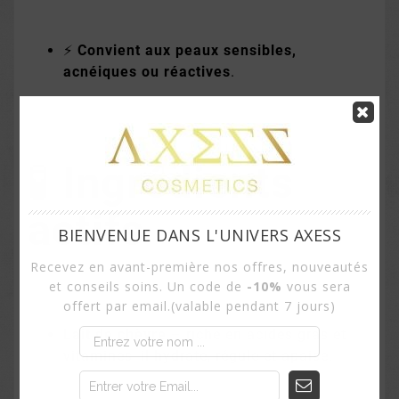
⚡
Convient aux peaux sensibles,
acnéiques ou réactives
.
🧪
Ingrédients
actifs
BIENVENUE DANS L'UNIVERS AXESS
Recevez en avant-première nos offres, nouveautés
et conseils soins. Un code de
-10%
vous sera
offert par email.(valable pendant 7 jours)
Lait de chèvre
– riche en acides gras et
vitamines, il hydrate, régule et apaise.