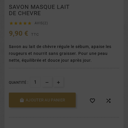
SAVON MASQUE LAIT
DE CHEVRE





AVIS(2)
9,90 €
TTC
Savon au lait de chèvre régule le sébum, apaise les
rougeurs et nourrit sans graisser. Pour une peau
nette, équilibrée et douce jour après jour.
QUANTITÉ :

AJOUTER AU PANIER

